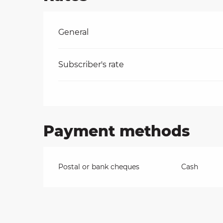
on
Rates 2026
General
Subscriber's rate
ns
Payment methods
Postal or bank cheques
Cash