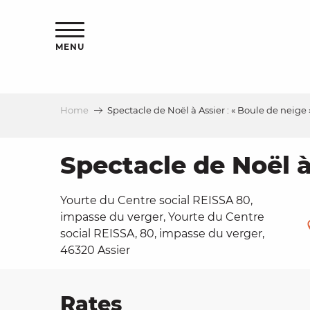
Aller
ns
au
contenu
MENU
principal
Home
Spectacle de Noël à Assier : « Boule de neige 
ls
a
Spectacle de Noël à
Yourte du Centre social REISSA 80,
es
impasse du verger, Yourte du Centre
social REISSA, 80, impasse du verger,
46320 Assier
ns
e
Rates