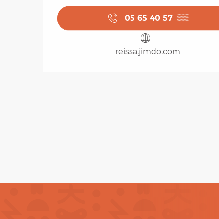
05 65 40 57
▒▒
reissa.jimdo.com