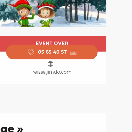
Opening hours & cont
EVENT OVER
05 65 40 57
▒▒
reissa.jimdo.com
ige »