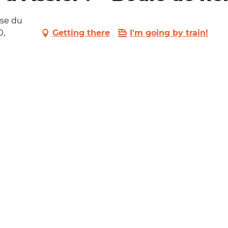
sse du
0,
Getting there
I'm going by train!