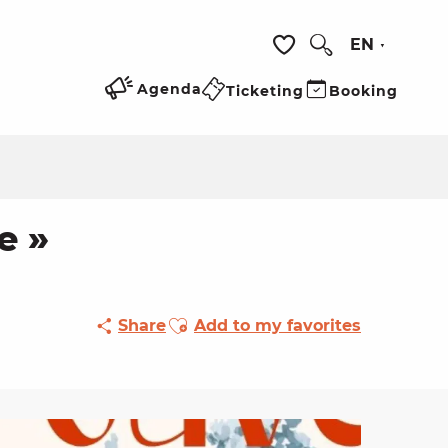
EN
Search
Voir les favoris
Agenda
Ticketing
Booking
e »
Ajouter aux favoris
Share
Add to my favorites