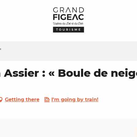
»
 Assier : « Boule de neig
Getting there
I'm going by train!