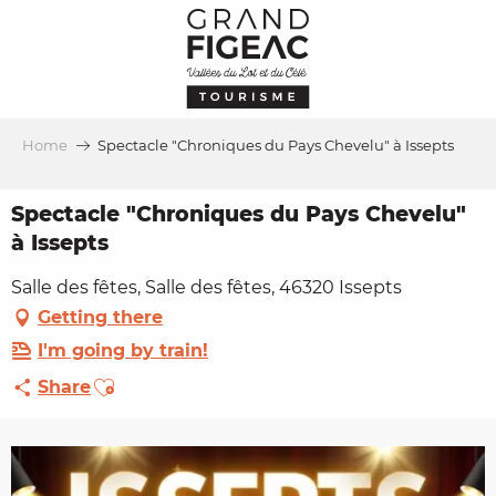
Aller
au
contenu
principal
Home
Spectacle "Chroniques du Pays Chevelu" à Issepts
Spectacle "Chroniques du Pays Chevelu"
à Issepts
Salle des fêtes, Salle des fêtes, 46320 Issepts
Getting there
I'm going by train!
Ajouter aux favoris
Share