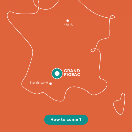
Paris
GRAND
FIGEAC
Toulouse
How to come ?