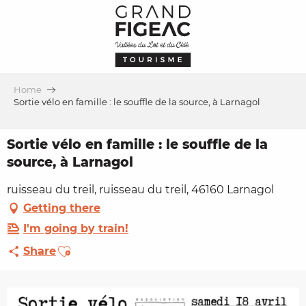
Aller
au
contenu
principal
Home
Sortie vélo en famille : le souffle de la source, à Larnagol
Sortie vélo en famille : le souffle de la
source, à Larnagol
ruisseau du treil, ruisseau du treil, 46160 Larnagol
Getting there
I'm going by train!
Ajouter aux favoris
Share