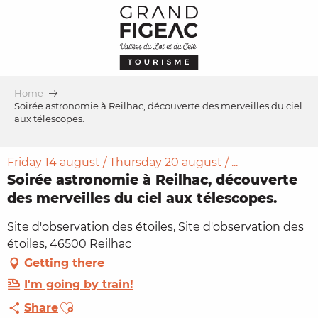
Aller
au
contenu
principal
Home
Soirée astronomie à Reilhac, découverte des merveilles du ciel
aux télescopes.
Friday 14 august / Thursday 20 august / ...
Soirée astronomie à Reilhac, découverte
des merveilles du ciel aux télescopes.
Site d'observation des étoiles, Site d'observation des
étoiles, 46500 Reilhac
Getting there
I'm going by train!
Ajouter aux favoris
Share