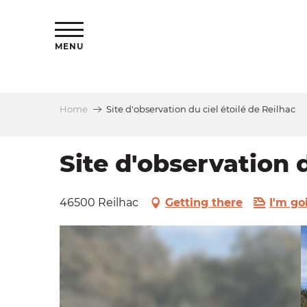
Aller
ns
au
contenu
MENU
principal
Home
Site d'observation du ciel étoilé de Reilhac
ls
a
Site d'observation d
es
46500 Reilhac
Getting there
I'm go
ns
e