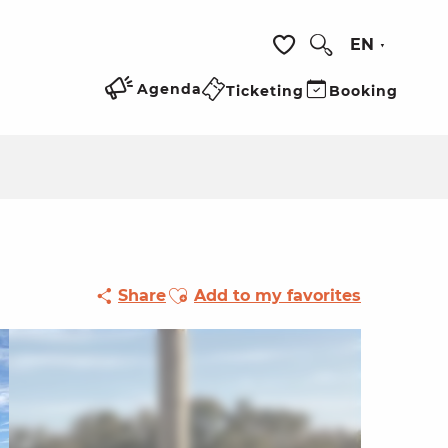
EN
Search
Voir les favoris
Agenda
Ticketing
Booking
Ajouter aux favoris
Share
Add to my favorites