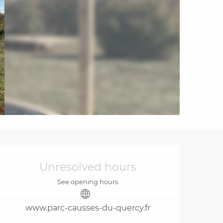
Opening hours & cont
Unresolved hours
See opening hours
www.parc-causses-du-quercy.fr