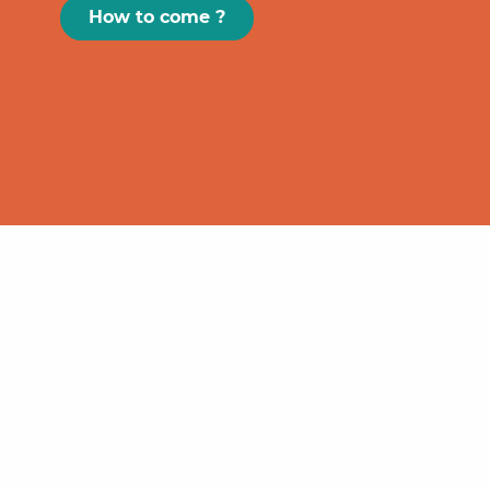
How to come ?
Paris
GRAND
FIGEAC
Toulouse