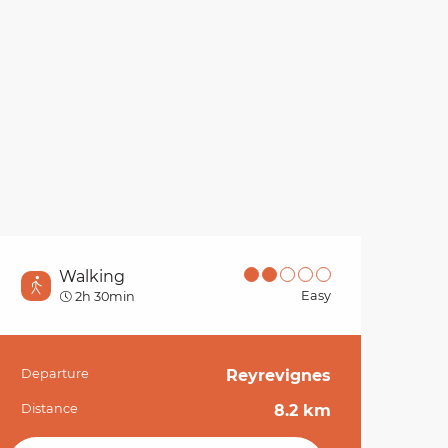
Walking
Easy
2h 30min
Departure
Reyrevignes
Practical informati
Distance
8.2 km