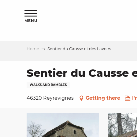
Aller
ns
au
contenu
MENU
principal
Home
Sentier du Causse et des Lavoirs
ls
a
Sentier du Causse e
WALKS AND RAMBLES
es
46320 Reyrevignes
Getting there
I
ns
e