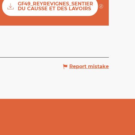
Documentation
GF49_REYREVIGNES_SENTIER
GPX / KML file
DU CAUSSE ET DES LAVOIRS
Report mistake