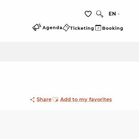
EN
Search
Voir les favoris
Agenda
Ticketing
Booking
Ajouter aux favoris
Share
Add to my favorites