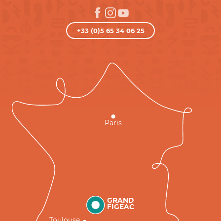
+33 (0)5 65 34 06 25
Paris
GRAND
FIGEAC
Toulouse