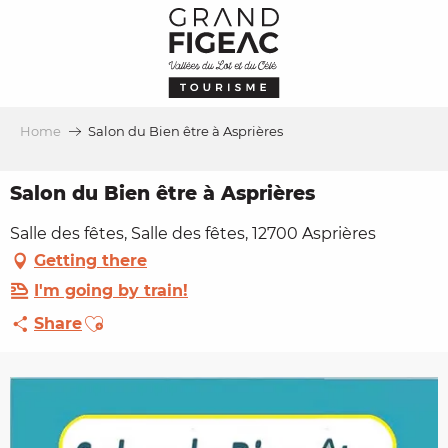
Aller
au
contenu
principal
Home
Salon du Bien être à Asprières
Salon du Bien être à Asprières
Salle des fêtes, Salle des fêtes, 12700 Asprières
Getting there
I'm going by train!
Ajouter aux favoris
Share