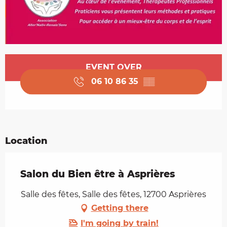
Opening hours & contact details
EVENT OVER
06 10 86 35
▒▒
Location
Salon du Bien être à Asprières
Salle des fêtes, Salle des fêtes, 12700 Asprières
Getting there
I'm going by train!