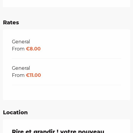
Rates
Rates 2026
General
From
€8.00
General
From
€11.00
Location
Rire et grandir ! votre nouveau