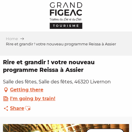
Aller
au
contenu
principal
Home
Rire et grandir ! votre nouveau programme Reissa à Assier
Rire et grandir ! votre nouveau
programme Reissa à Assier
Salle des fêtes, Salle des fêtes, 46320 Livernon
Getting there
I'm going by train!
Ajouter aux favoris
Share