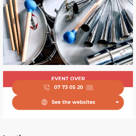
Opening hours & contact details
EVENT OVER
07 73 05 20
▒▒
See the websites