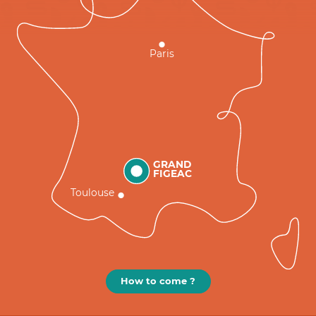
Paris
GRAND
FIGEAC
Toulouse
How to come ?