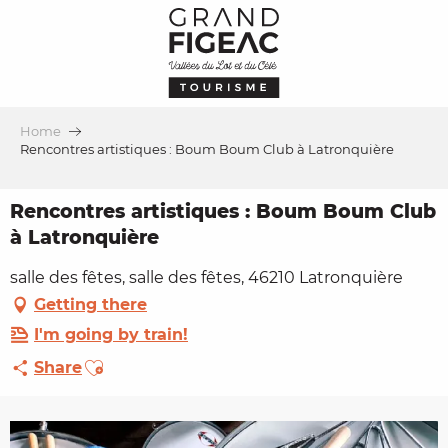
Aller
au
contenu
principal
Home
Rencontres artistiques : Boum Boum Club à Latronquière
Rencontres artistiques : Boum Boum Club
à Latronquière
salle des fêtes, salle des fêtes, 46210 Latronquière
Getting there
I'm going by train!
Ajouter aux favoris
Share