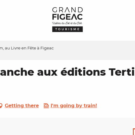
m, au Livre en Fête à Figeac
anche aux éditions Tert
Getting there
I'm going by train!