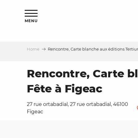
Aller
ns
au
contenu
MENU
principal
Home
Rencontre, Carte blanche aux éditions Tertiu
ls
a
Rencontre, Carte bl
Fête à Figeac
es
27 rue ortabadial, 27 rue ortabadial, 46100
Figeac
ns
e