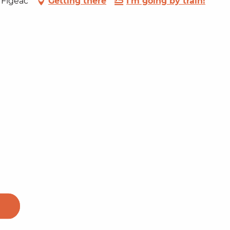
0 Figeac
Getting there
I'm going by train!