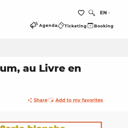
EN
Search
Voir les favoris
Agenda
Ticketing
Booking
ium, au Livre en
Ajouter aux favoris
Share
Add to my favorites