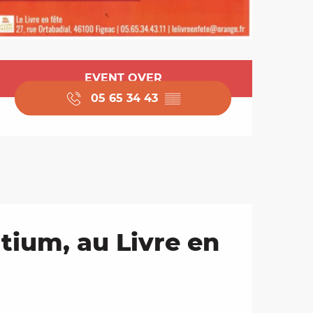
Opening hours & cont
EVENT OVER
05 65 34 43
▒▒
tium, au Livre en