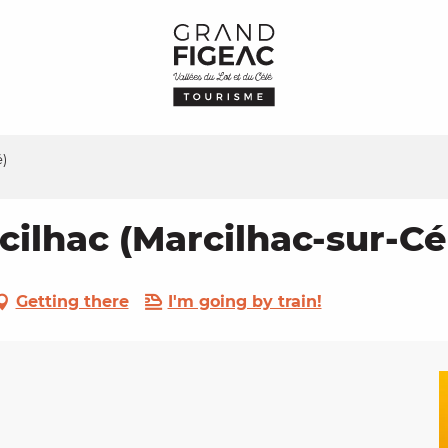
é)
cilhac (Marcilhac-sur-Cé
Getting there
I'm going by train!