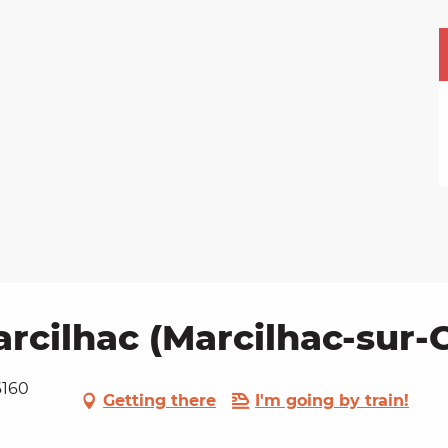
arcilhac (Marcilhac-sur-C
6160
Getting there
I'm going by train!