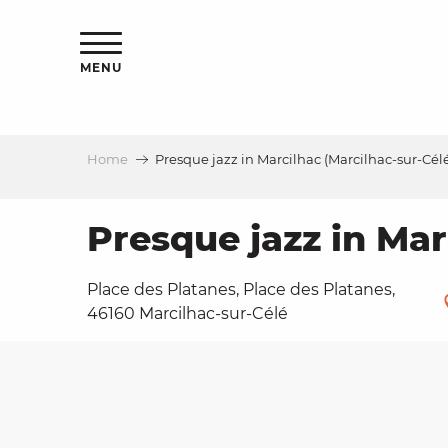
Aller
ns
au
contenu
MENU
principal
Home
Presque jazz in Marcilhac (Marcilhac-sur-Cél
ls
a
Presque jazz in Mar
Place des Platanes, Place des Platanes,
es
46160 Marcilhac-sur-Célé
ns
e