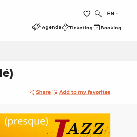
EN
Search
Voir les favoris
Agenda
Ticketing
Booking
lé)
Ajouter aux favoris
Share
Add to my favorites