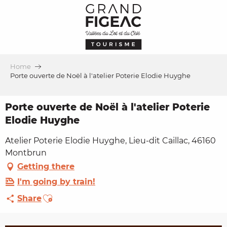
Aller
au
contenu
principal
Home
Porte ouverte de Noël à l'atelier Poterie Elodie Huyghe
Porte ouverte de Noël à l'atelier Poterie
Elodie Huyghe
Atelier Poterie Elodie Huyghe, Lieu-dit Caillac, 46160
Montbrun
Getting there
I'm going by train!
Ajouter aux favoris
Share