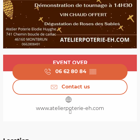
Opening hours & contact details
EVENT OVER
06 62 80 84
▒▒
Contact us
www.atelierpoterie-eh.com