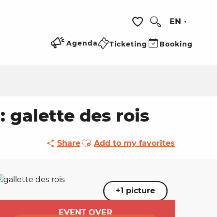
EN
Search
Voir les favoris
Agenda
Ticketing
Booking
: galette des rois
Ajouter aux favoris
Share
Add to my favorites
+1 picture
Opening hours & cont
EVENT OVER