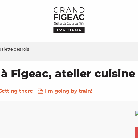
galette des rois
 Figeac, atelier cuisine 
Getting there
I'm going by train!