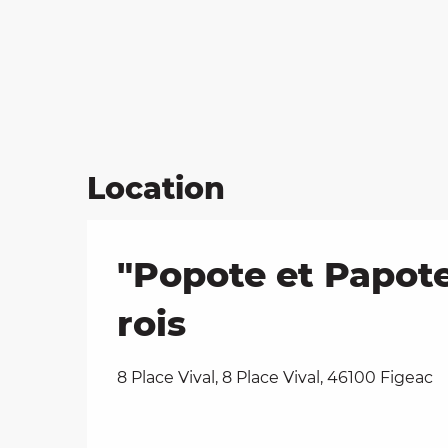
on
ns
Location
"Popote et Papote"
rois
8 Place Vival, 8 Place Vival, 46100 Figeac