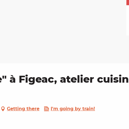
 à Figeac, atelier cuisin
Getting there
I'm going by train!