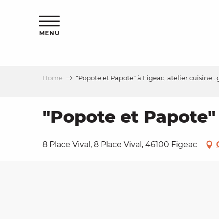
Aller
ns
au
contenu
MENU
principal
Home
"Popote et Papote" à Figeac, atelier cuisine : 
ls
a
"Popote et Papote" à
es
8 Place Vival, 8 Place Vival, 46100 Figeac
ns
e