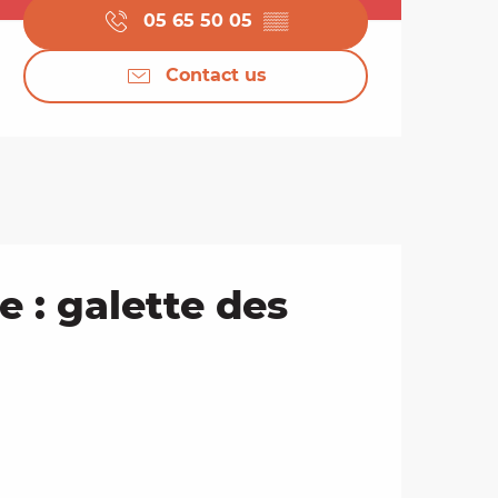
05 65 50 05
▒▒
Contact us
e : galette des