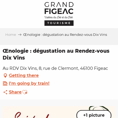
Aller
au
contenu
principal
Home
Œnologie : dégustation au Rendez-vous Dix Vins
Œnologie : dégustation au Rendez-vous
Dix Vins
Au RDV Dix Vins, 8, rue de Clermont, 46100 Figeac
Getting there
I'm going by train!
Ajouter aux favoris
Share
+1 picture