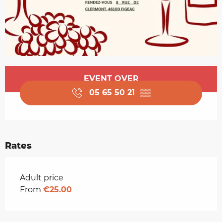
Opening hours & contact details
EVENT OVER
05 65 50 21
▒▒
Rates
Rates 2026
Adult price
From
€25.00