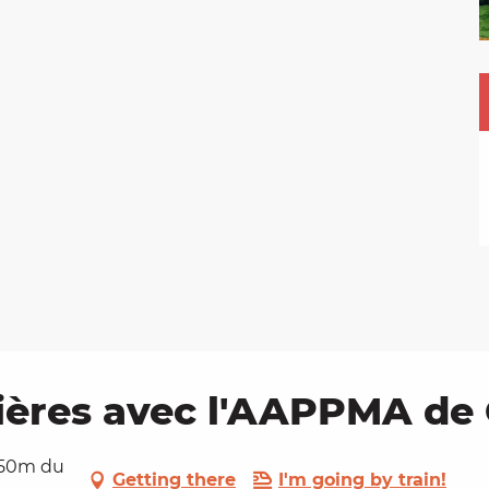
vières avec l'AAPPMA d
t 50m du
Getting there
I'm going by train!