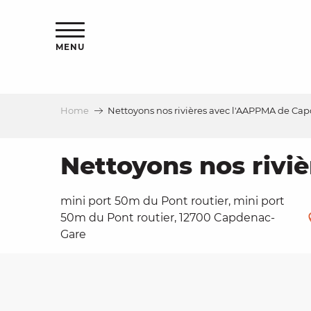
Aller
ns
au
contenu
MENU
principal
Home
Nettoyons nos rivières avec l'AAPPMA de Ca
ls
a
Nettoyons nos rivi
mini port 50m du Pont routier, mini port
es
50m du Pont routier, 12700 Capdenac-
Gare
ns
e