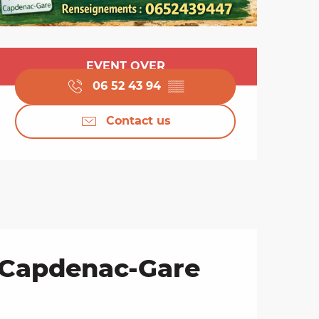
Opening hours & cont
EVENT OVER
06 52 43 94
▒▒
Contact us
e Capdenac-Gare