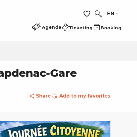
EN
Search
Voir les favoris
Agenda
Ticketing
Booking
Capdenac-Gare
Ajouter aux favoris
Share
Add to my favorites