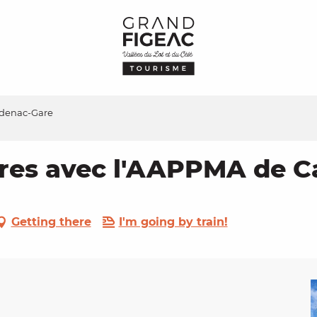
pdenac-Gare
ères avec l'AAPPMA de 
Getting there
I'm going by train!