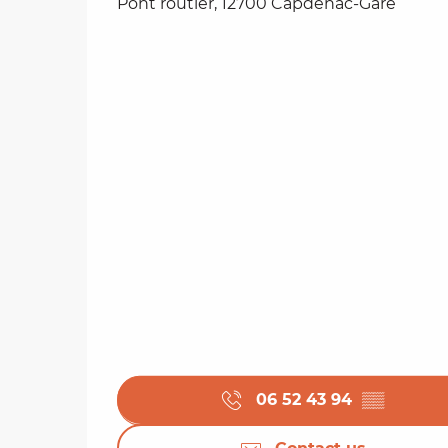
Pont routier, 12700 Capdenac-Gare
06 52 43 94
▒▒