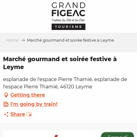
Aller
au
contenu
principal
Home
Marché gourmand et soirée festive à Leyme
Marché gourmand et soirée festive à
Leyme
esplanade de l'espace Pierre Thamié, esplanade de
l'espace Pierre Thamié, 46120 Leyme
Getting there
I'm going by train!
Ajouter aux favoris
Share