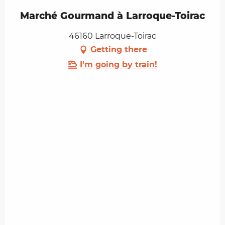
Marché Gourmand à Larroque-Toirac
46160 Larroque-Toirac
Getting there
I'm going by train!