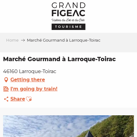
Aller
au
contenu
principal
Home
Marché Gourmand à Larroque-Toirac
Marché Gourmand à Larroque-Toirac
46160 Larroque-Toirac
Getting there
I'm going by train!
Ajouter aux favoris
Share