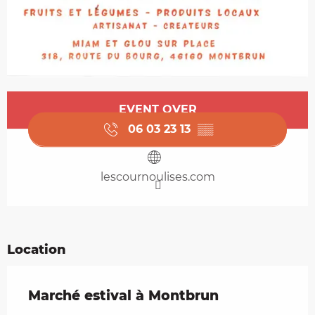
Opening hours & contact details
EVENT OVER
06 03 23 13
▒▒
lescournoulises.com
Location
Marché estival à Montbrun