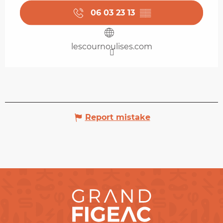
06 03 23 13
▒▒
lescournoulises.com
Report mistake