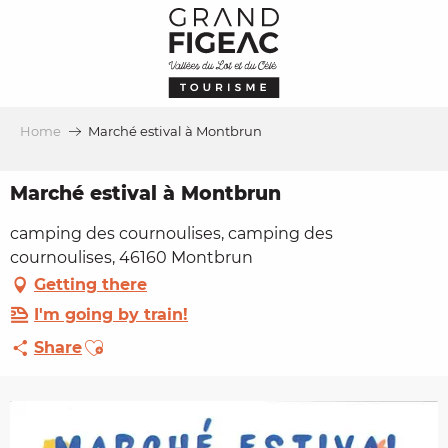
Aller
au
contenu
principal
Home
Marché estival à Montbrun
Marché estival à Montbrun
camping des cournoulises, camping des
cournoulises, 46160 Montbrun
Getting there
I'm going by train!
Ajouter aux favoris
Share