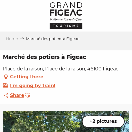
Aller
au
contenu
principal
Home
Marché des potiers à Figeac
Marché des potiers à Figeac
Place de la raison, Place de la raison, 46100 Figeac
Getting there
I'm going by train!
Ajouter aux favoris
Share
+2 pictures