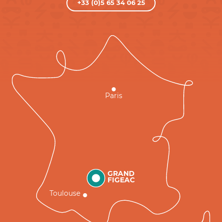
+33 (0)5 65 34 06 25
Paris
GRAND
FIGEAC
Toulouse