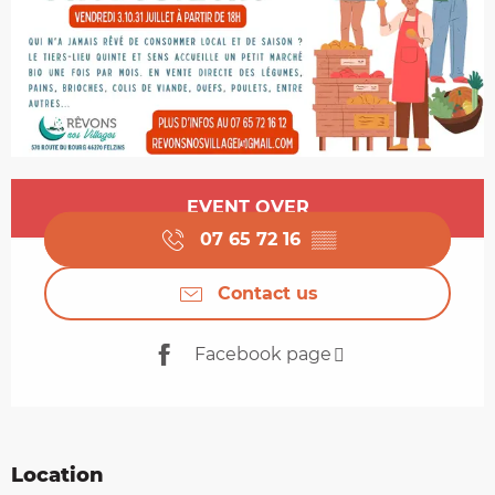
Opening hours & contact details
EVENT OVER
07 65 72 16
▒▒
Contact us
Facebook page
Location