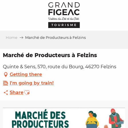
Aller
au
contenu
principal
Home
Marché de Producteurs à Felzins
Marché de Producteurs à Felzins
Quinte & Sens, 570, route du Bourg, 46270 Felzins
Getting there
I'm going by train!
Ajouter aux favoris
Share