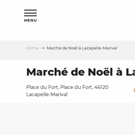
Aller
ns
au
contenu
MENU
principal
Home
Marché de Noël à Lacapelle-Marival
ls
a
Marché de Noël à L
Place du Fort, Place du Fort, 46120
es
Lacapelle-Marival
ns
e