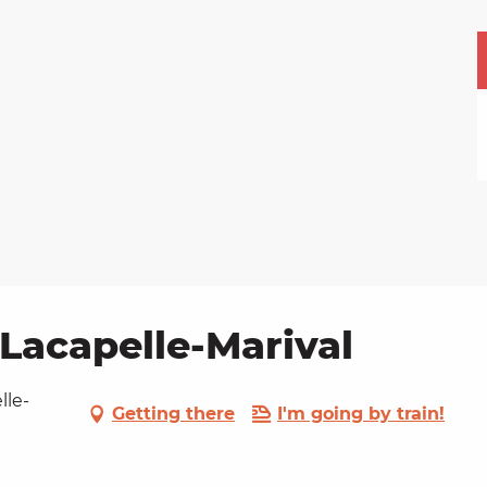
Lacapelle-Marival
lle-
Getting there
I'm going by train!