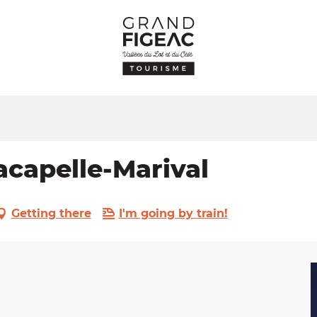
acapelle-Marival
Getting there
I'm going by train!