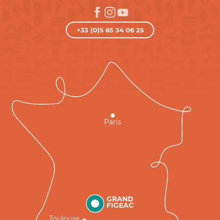
+33 (0)5 65 34 06 25
Paris
GRAND
FIGEAC
Toulouse