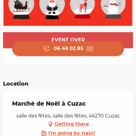
Opening hours & contact details
EVENT OVER
06 49 02 85
▒▒
Location
Marché de Noël à Cuzac
salle des fêtes, salle des fêtes, 46270 Cuzac
Getting there
I'm going by train!