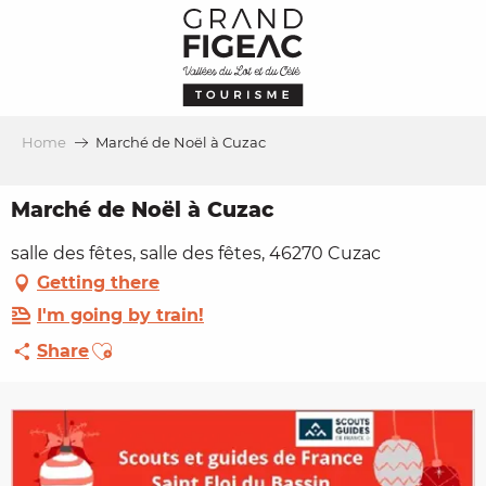
Aller
au
contenu
principal
Home
Marché de Noël à Cuzac
Marché de Noël à Cuzac
salle des fêtes, salle des fêtes, 46270 Cuzac
Getting there
I'm going by train!
Ajouter aux favoris
Share