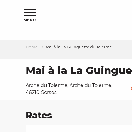
Aller
ns
au
contenu
MENU
principal
Home
Mai à la La Guinguette du Tolerme
ls
a
Mai à la La Guingu
Arche du Tolerme, Arche du Tolerme,
es
46210 Gorses
Rates
ns
e