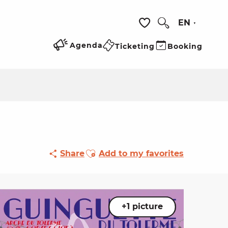
EN
Search
Voir les favoris
Agenda
Ticketing
Booking
Ajouter aux favoris
Share
Add to my favorites
+1 picture