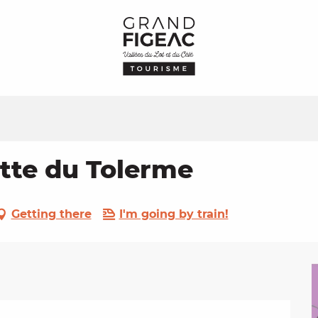
ette du Tolerme
Getting there
I'm going by train!