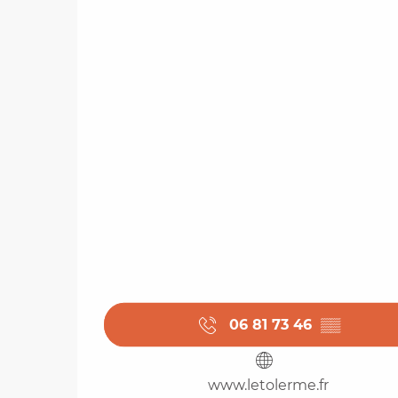
06 81 73 46
▒▒
www.letolerme.fr