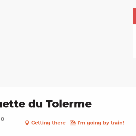
uette du Tolerme
10
Getting there
I'm going by train!