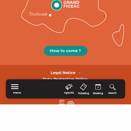
GRAND
FIGEAC
Toulouse
How to come ?
Legal Notice
Data Protection Policy.
Menu
Agenda
Search
Ticketing
Booking
HOME