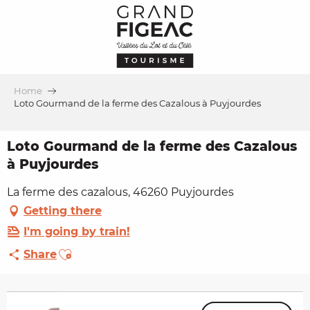
Aller
au
contenu
principal
Home
Loto Gourmand de la ferme des Cazalous à Puyjourdes
Loto Gourmand de la ferme des Cazalous
à Puyjourdes
La ferme des cazalous, 46260 Puyjourdes
Getting there
I'm going by train!
Ajouter aux favoris
Share