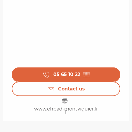
05 65 10 22
▒▒
Contact us
www.ehpad-montviguier.fr