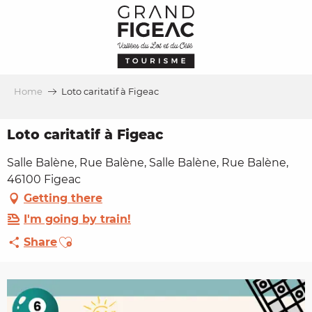
Aller
au
contenu
principal
Home
Loto caritatif à Figeac
Loto caritatif à Figeac
Salle Balène, Rue Balène, Salle Balène, Rue Balène,
46100 Figeac
Getting there
I'm going by train!
Ajouter aux favoris
Share