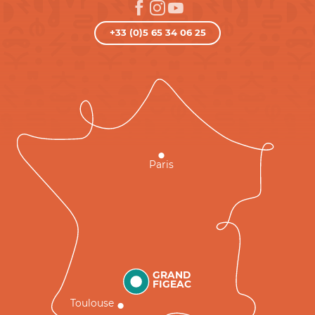
+33 (0)5 65 34 06 25
Paris
GRAND
FIGEAC
Toulouse