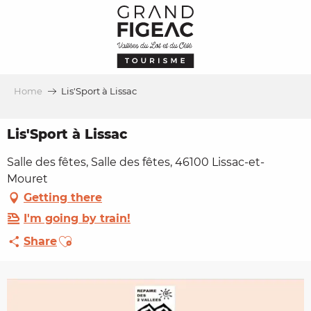
Aller
au
contenu
principal
Home
Lis'Sport à Lissac
Lis'Sport à Lissac
Salle des fêtes, Salle des fêtes, 46100 Lissac-et-
Mouret
Getting there
I'm going by train!
Ajouter aux favoris
Share