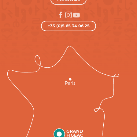
+33 (0)5 65 34 06 25
Paris
GRAND
FIGEAC