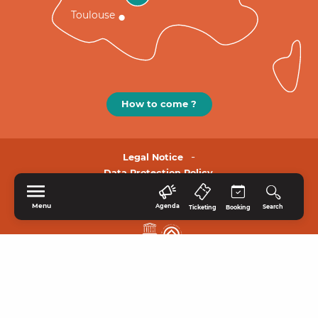
Toulouse
How to come ?
Legal Notice
Data Protection Policy.
Menu
Agenda
Search
Ticketing
Booking
HOME
EXPLORE