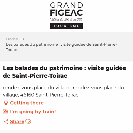
Aller
au
contenu
principal
Home
Les balades du patrimoine : visite guidée de Saint-Pierre-
Toirac
Les balades du patrimoine : visite guidée
de Saint-Pierre-Toirac
rendez-vous place du village, rendez-vous place du
village, 46160 Saint-Pierre-Toirac
Getting there
I'm going by train!
Ajouter aux favoris
Share