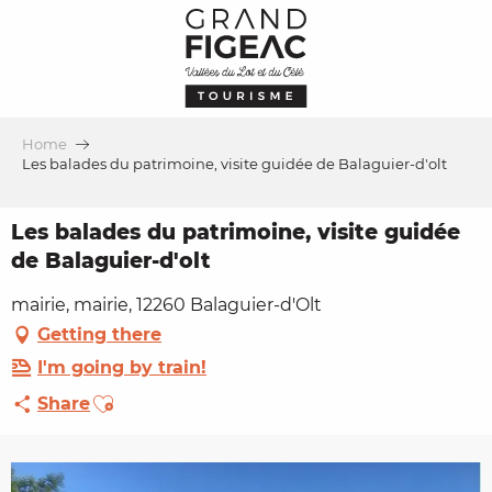
Aller
au
contenu
principal
Home
Les balades du patrimoine, visite guidée de Balaguier-d'olt
Les balades du patrimoine, visite guidée
de Balaguier-d'olt
mairie, mairie, 12260 Balaguier-d'Olt
Getting there
I'm going by train!
Ajouter aux favoris
Share