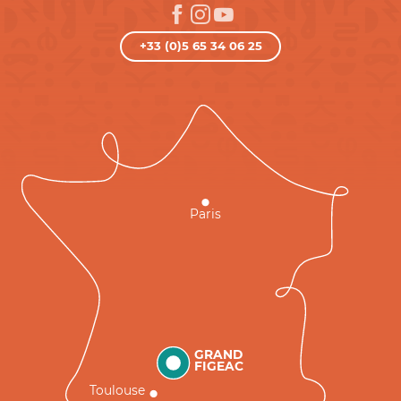
+33 (0)5 65 34 06 25
Paris
GRAND
FIGEAC
Toulouse