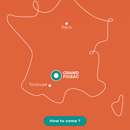
Paris
GRAND
FIGEAC
Toulouse
How to come ?