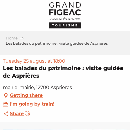
Aller
au
contenu
principal
Home
Les balades du patrimoine : visite guidée de Asprières
Tuesday 25 august at 18:00
Les balades du patrimoine : visite guidée
de Asprières
mairie, mairie, 12700 Asprières
Getting there
I'm going by train!
Ajouter aux favoris
Share