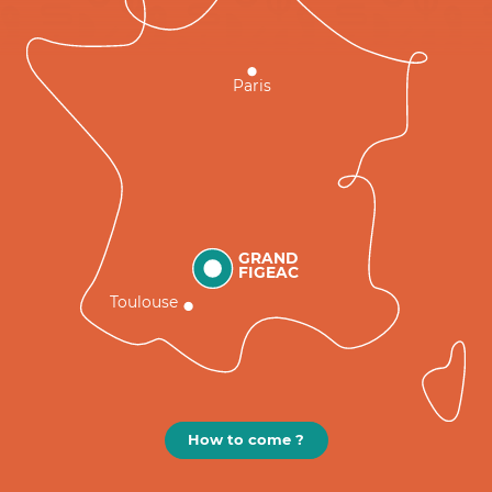
Paris
GRAND
FIGEAC
Toulouse
How to come ?