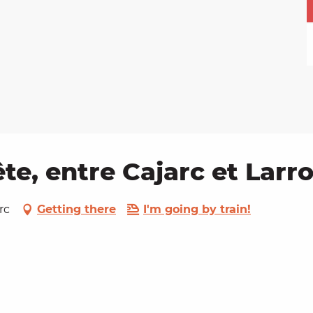
ête, entre Cajarc et Larr
rc
Getting there
I'm going by train!