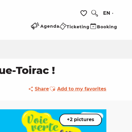
EN
Search
Voir les favoris
Agenda
Ticketing
Booking
ue-Toirac !
Ajouter aux favoris
Share
Add to my favorites
+2 pictures