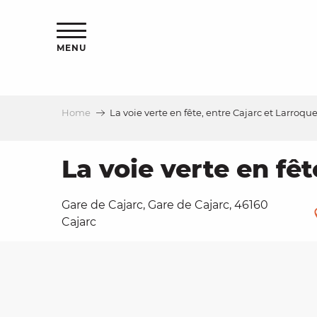
Aller
ns
au
contenu
MENU
principal
Home
La voie verte en fête, entre Cajarc et Larroque
ls
a
La voie verte en fêt
Gare de Cajarc, Gare de Cajarc, 46160
es
Cajarc
ns
e