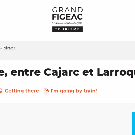
-Toirac !
e, entre Cajarc et Larroq
Getting there
I'm going by train!