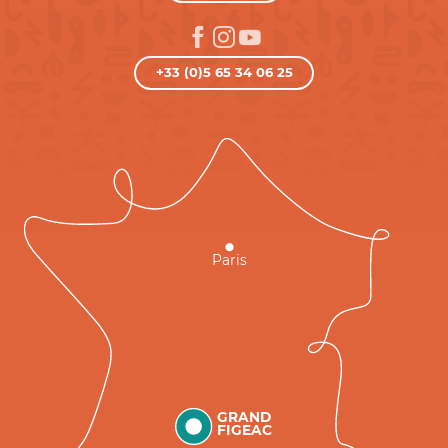
+33 (0)5 65 34 06 25
Paris
GRAND
FIGEAC