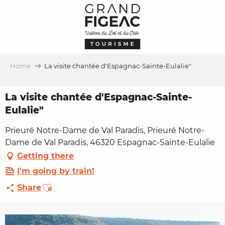
Aller
au
contenu
principal
Home
La visite chantée d'Espagnac-Sainte-Eulalie"
La visite chantée d'Espagnac-Sainte-
Eulalie"
Prieuré Notre-Dame de Val Paradis, Prieuré Notre-
Dame de Val Paradis, 46320 Espagnac-Sainte-Eulalie
Getting there
I'm going by train!
Ajouter aux favoris
Share