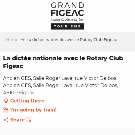
Aller
au
contenu
principal
Home
La dictée nationale avec le Rotary Club Figeac
La dictée nationale avec le Rotary Club
Figeac
Ancien CES, Salle Roger Laval rue Victor Delbos,
Ancien CES, Salle Roger Laval, rue Victor Delbos,
46100 Figeac
Getting there
I'm going by train!
Ajouter aux favoris
Share