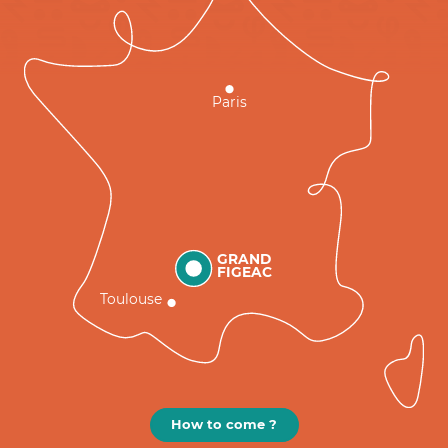
Paris
GRAND
FIGEAC
Toulouse
How to come ?