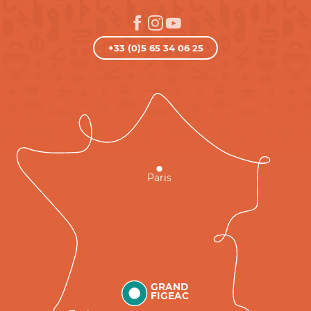
+33 (0)5 65 34 06 25
Paris
GRAND
FIGEAC