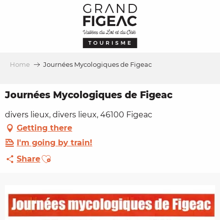
Aller
au
contenu
principal
Home
Journées Mycologiques de Figeac
Journées Mycologiques de Figeac
divers lieux, divers lieux, 46100 Figeac
Getting there
I'm going by train!
Ajouter aux favoris
Share