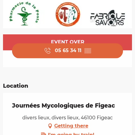
Opening hours & contact details
EVENT OVER
05 65 34 11
▒▒
Location
Journées Mycologiques de Figeac
divers lieux, divers lieux, 46100 Figeac
Getting there
I'm going by train!