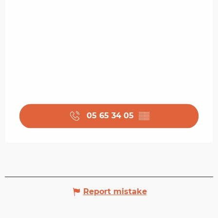
05 65 34 05
▒▒
Report mistake