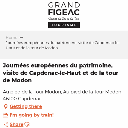
Aller
au
contenu
principal
Home
Journées européennes du patrimoine, visite de Capdenac-le-
Haut et de la tour de Modon
Journées européennes du patrimoine,
visite de Capdenac-le-Haut et de la tour
de Modon
Au pied de la Tour Modon, Au pied de la Tour Modon,
46100 Capdenac
Getting there
I'm going by train!
Ajouter aux favoris
Share