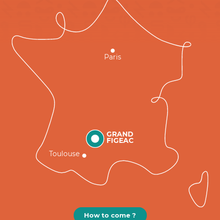
Paris
GRAND
FIGEAC
Toulouse
How to come ?