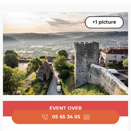
+1 picture
Opening hours & contact details
EVENT OVER
05 65 34 05
▒▒