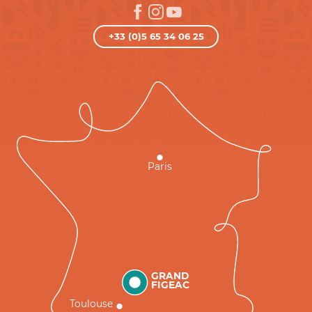
+33 (0)5 65 34 06 25
Paris
GRAND
FIGEAC
Toulouse