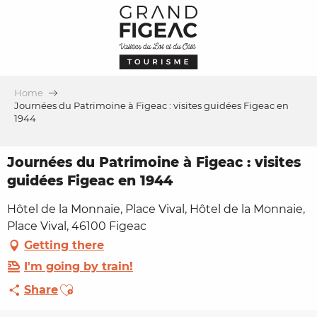
Aller
au
contenu
principal
Home
Journées du Patrimoine à Figeac : visites guidées Figeac en
1944
Journées du Patrimoine à Figeac : visites
guidées Figeac en 1944
Hôtel de la Monnaie, Place Vival, Hôtel de la Monnaie,
Place Vival, 46100 Figeac
Getting there
I'm going by train!
Ajouter aux favoris
Share