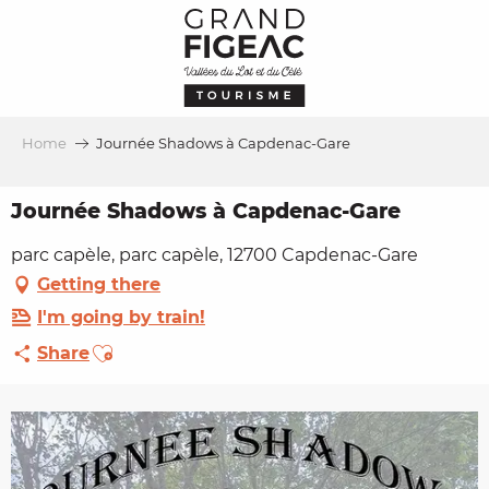
Aller
au
contenu
principal
Home
Journée Shadows à Capdenac-Gare
Journée Shadows à Capdenac-Gare
parc capèle, parc capèle, 12700 Capdenac-Gare
Getting there
I'm going by train!
Ajouter aux favoris
Share