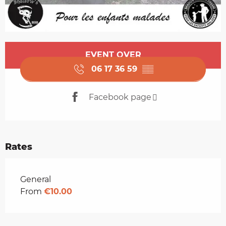
Opening hours & contact details
EVENT OVER
06 17 36 59
▒▒
Facebook page
Rates
Rates 2026
General
From
€10.00