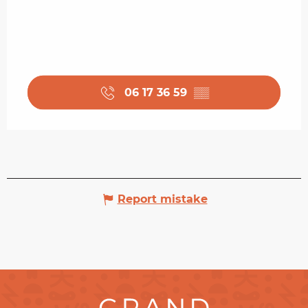
06 17 36 59
▒▒
Report mistake