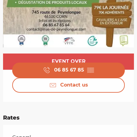
Opening hours & contact details
EVENT OVER
06 85 67 85
▒▒
Contact us
Rates