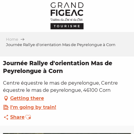
Aller
au
contenu
principal
Home
Journée Rallye d'orientation Mas de Peyrelongue à Corn
Journée Rallye d'orientation Mas de
Peyrelongue à Corn
Centre équestre le mas de peyrelongue, Centre
équestre le mas de peyrelongue, 46100 Corn
Getting there
I'm going by train!
Ajouter aux favoris
Share