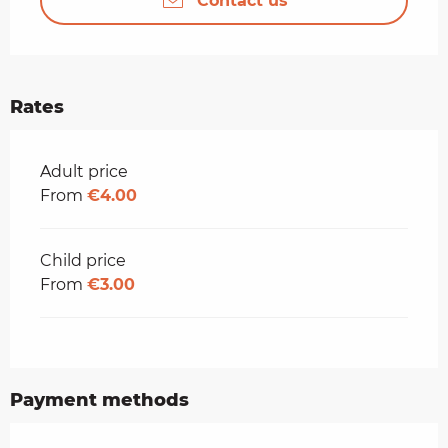
Contact us
Rates
Rates 2026
Adult price
From
€4.00
Child price
From
€3.00
Payment methods