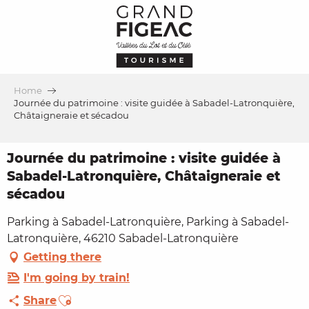
Aller
au
contenu
principal
Home
Journée du patrimoine : visite guidée à Sabadel-Latronquière,
Châtaigneraie et sécadou
Journée du patrimoine : visite guidée à
Sabadel-Latronquière, Châtaigneraie et
sécadou
Parking à Sabadel-Latronquière, Parking à Sabadel-
Latronquière, 46210 Sabadel-Latronquière
Getting there
I'm going by train!
Ajouter aux favoris
Share