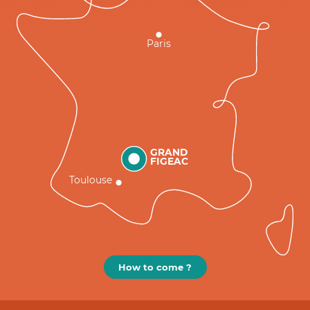
Paris
GRAND
FIGEAC
Toulouse
How to come ?