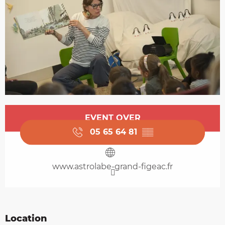
Opening hours & contact details
EVENT OVER
05 65 64 81
▒▒
www.astrolabe-grand-figeac.fr
Location