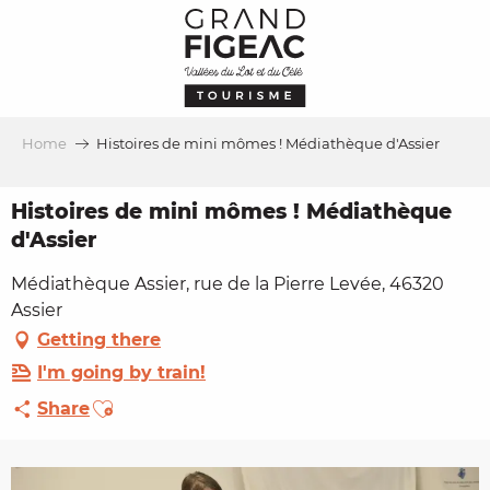
Aller
au
contenu
principal
Home
Histoires de mini mômes ! Médiathèque d'Assier
Histoires de mini mômes ! Médiathèque
d'Assier
Médiathèque Assier, rue de la Pierre Levée, 46320
Assier
Getting there
I'm going by train!
Ajouter aux favoris
Share