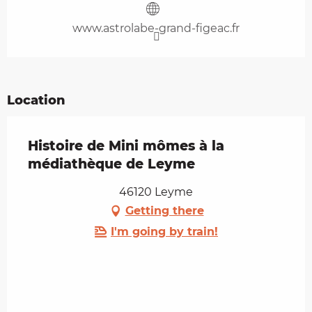
www.astrolabe-grand-figeac.fr
Location
Histoire de Mini mômes à la
médiathèque de Leyme
46120 Leyme
Getting there
I'm going by train!