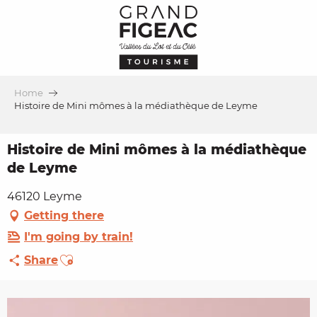
Aller
au
contenu
principal
Home
Histoire de Mini mômes à la médiathèque de Leyme
Histoire de Mini mômes à la médiathèque
de Leyme
46120 Leyme
Getting there
I'm going by train!
Ajouter aux favoris
Share