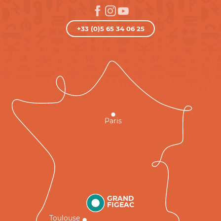
+33 (0)5 65 34 06 25
Paris
GRAND
FIGEAC
Toulouse