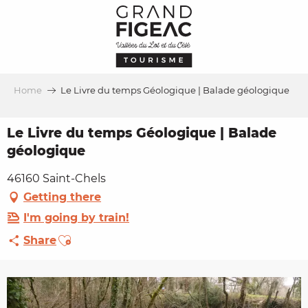
Aller
au
contenu
principal
Home
Le Livre du temps Géologique | Balade géologique
Le Livre du temps Géologique | Balade
géologique
46160 Saint-Chels
Getting there
I'm going by train!
Ajouter aux favoris
Share