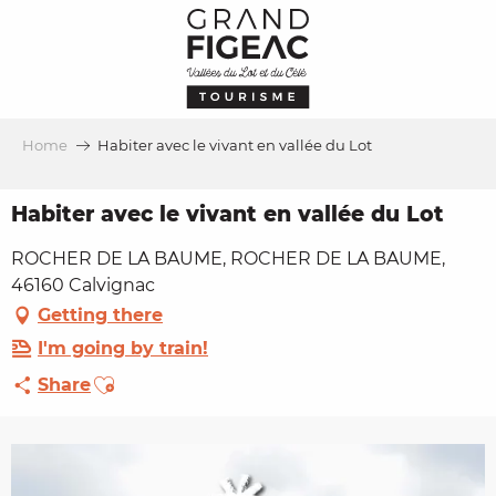
Aller
au
contenu
principal
Home
Habiter avec le vivant en vallée du Lot
Habiter avec le vivant en vallée du Lot
ROCHER DE LA BAUME, ROCHER DE LA BAUME,
46160 Calvignac
Getting there
I'm going by train!
Ajouter aux favoris
Share