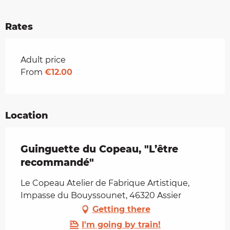
Rates
Rates 2026
Adult price
From
€12.00
Location
Guinguette du Copeau, "L’être
recommandé"
Le Copeau Atelier de Fabrique Artistique,
Impasse du Bouyssounet, 46320 Assier
Getting there
I'm going by train!