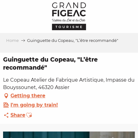
Aller
au
contenu
principal
Home
Guinguette du Copeau, "L’être recommandé"
Guinguette du Copeau, "L’être
recommandé"
Le Copeau Atelier de Fabrique Artistique, Impasse du
Bouyssounet, 46320 Assier
Getting there
I'm going by train!
Ajouter aux favoris
Share