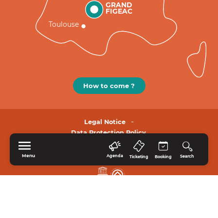
GRAND
FIGEAC
Toulouse
How to come ?
Legal Notice
Data Protection Policy.
Menu
Agenda
Search
Ticketing
Booking
HOME