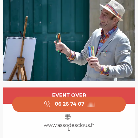
Opening hours & contact details
EVENT OVER
06 26 74 07
▒▒
www.assodesclous.fr