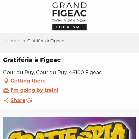
Aller
au
contenu
principal
Home
Gratiféria à Figeac
Gratiféria à Figeac
Cour du Puy, Cour du Puy, 46100 Figeac
Getting there
I'm going by train!
Ajouter aux favoris
Share