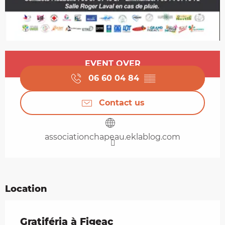
Opening hours & contact details
EVENT OVER
06 60 04 84
▒▒
Contact us
associationchapeau.eklablog.com
Location
Gratiféria à Figeac