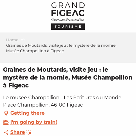
Aller
au
contenu
principal
Home
Graines de Moutards, visite jeu : le mystère de la momie,
Musée Champollion à Figeac
Graines de Moutards, visite jeu : le
mystère de la momie, Musée Champollion
à Figeac
Le musée Champollion - Les Écritures du Monde,
Place Champollion, 46100 Figeac
Getting there
I'm going by train!
Ajouter aux favoris
Share