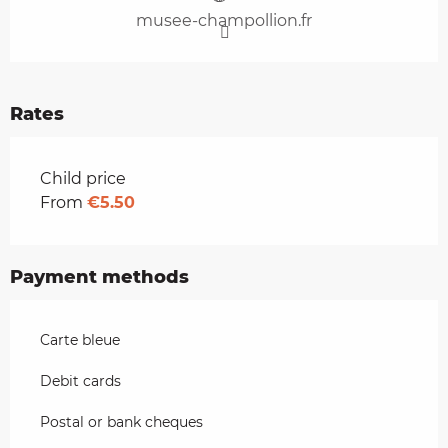
musee-champollion.fr
Rates
Rates 2026
Child price
From
€5.50
Payment methods
Carte bleue
Debit cards
Postal or bank cheques