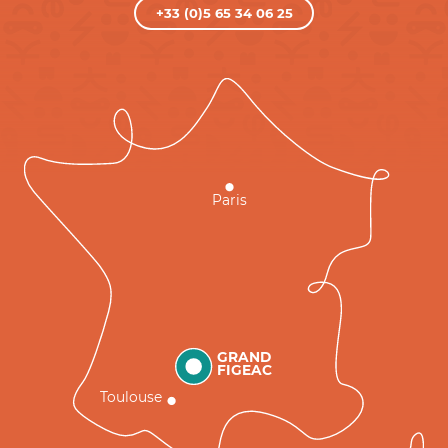
+33 (0)5 65 34 06 25
Paris
GRAND
FIGEAC
Toulouse