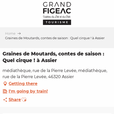
Aller
au
contenu
principal
Home
Graines de Moutards, contes de saison : Quel cirque ! à Assier
Graines de Moutards, contes de saison :
Quel cirque ! à Assier
médiathèque, rue de la Pierre Levée, médiathèque,
rue de la Pierre Levée, 46320 Assier
Getting there
I'm going by train!
Ajouter aux favoris
Share