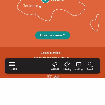
Toulouse
How to come ?
Legal Notice
Data Protection Policy.
Menu
Agenda
Search
Ticketing
Booking
HOME
EXPLORE