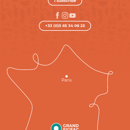
I subscribe
+33 (0)5 65 34 06 25
Paris
GRAND
FIGEAC