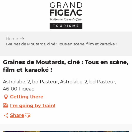
Aller
au
contenu
principal
Home
Graines de Moutards, ciné : Tous en scène, film et karaoké !
Graines de Moutards, ciné : Tous en scène,
film et karaoké !
Astrolabe, 2, bd Pasteur, Astrolabe, 2, bd Pasteur,
46100 Figeac
Getting there
I'm going by train!
Ajouter aux favoris
Share