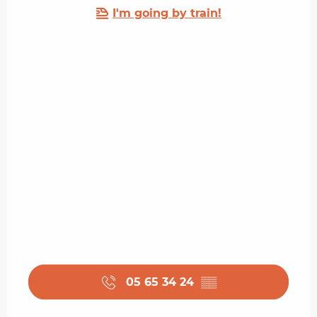
I'm going by train!
05 65 34 24
▒▒