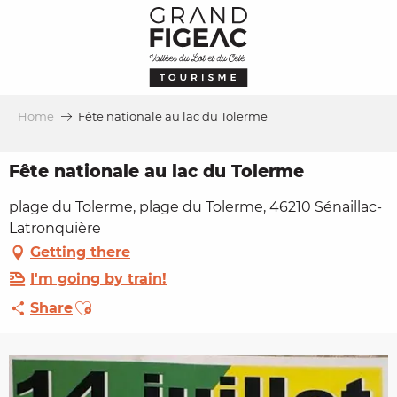
Aller
au
contenu
principal
Home
Fête nationale au lac du Tolerme
Fête nationale au lac du Tolerme
plage du Tolerme, plage du Tolerme, 46210 Sénaillac-
Latronquière
Getting there
I'm going by train!
Ajouter aux favoris
Share