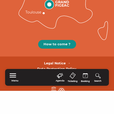
GRAND
FIGEAC
Toulouse
How to come ?
Legal Notice
Data Protection Policy.
Menu
Agenda
Search
Ticketing
Booking
HOME