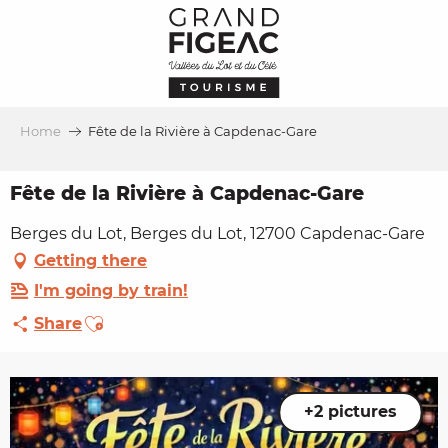
Aller
au
contenu
principal
Home
Fête de la Rivière à Capdenac-Gare
Fête de la Rivière à Capdenac-Gare
Berges du Lot, Berges du Lot, 12700 Capdenac-Gare
Getting there
I'm going by train!
Ajouter aux favoris
Share
+2 pictures