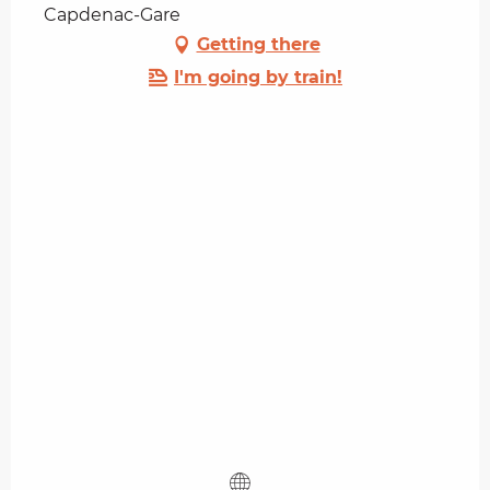
Capdenac-Gare
Getting there
I'm going by train!